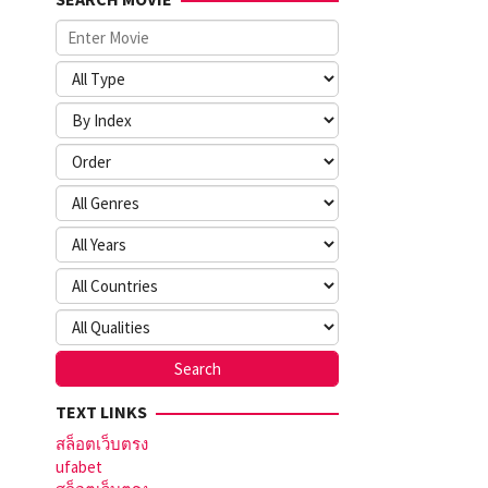
TEXT LINKS
สล็อตเว็บตรง
ufabet