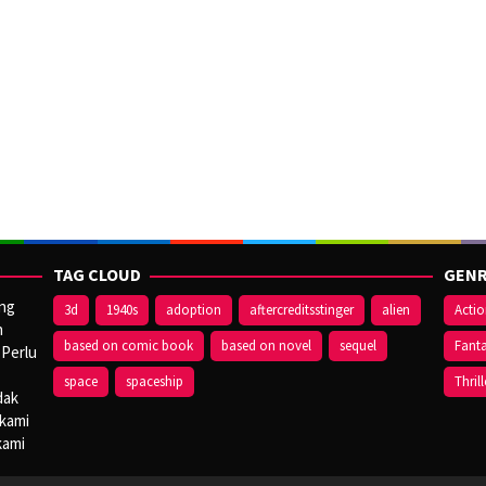
TAG CLOUD
GENR
ang
3d
1940s
adoption
aftercreditsstinger
alien
Acti
n
based on comic book
based on novel
sequel
Fant
 Perlu
space
spaceship
Thrill
dak
 kami
kami