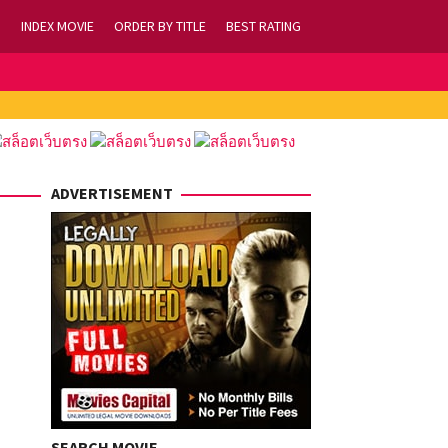
INDEX MOVIE
ORDER BY TITLE
BEST RATING
ADVERTISEMENT
SEARCH MOVIE