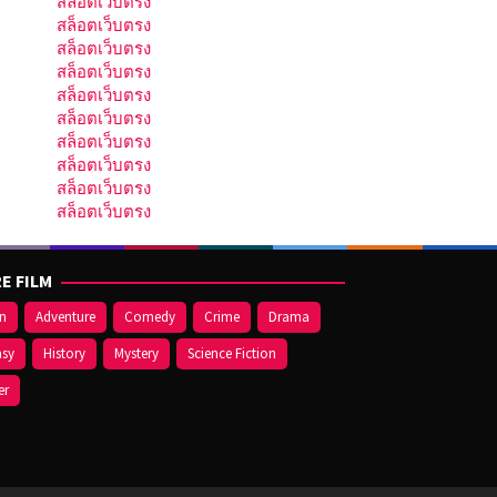
สล็อตเว็บตรง
สล็อตเว็บตรง
สล็อตเว็บตรง
สล็อตเว็บตรง
สล็อตเว็บตรง
สล็อตเว็บตรง
สล็อตเว็บตรง
สล็อตเว็บตรง
สล็อตเว็บตรง
สล็อตเว็บตรง
E FILM
on
Adventure
Comedy
Crime
Drama
asy
History
Mystery
Science Fiction
er