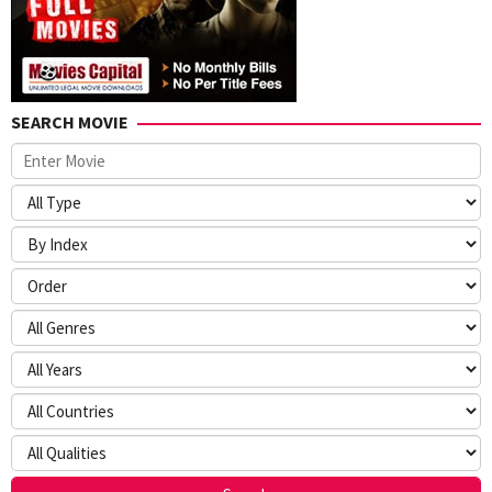
SEARCH MOVIE