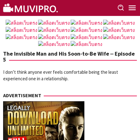
Skip
to
content
The Invisible Man and His Soon-to-Be Wife ‒ Episode
5
I don’t think anyone ever feels comfortable being the least
experienced one in a relationship.
ADVERTISEMENT