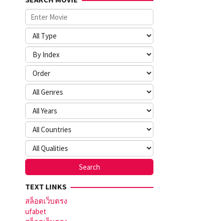
TEXT LINKS
สล็อตเว็บตรง
ufabet