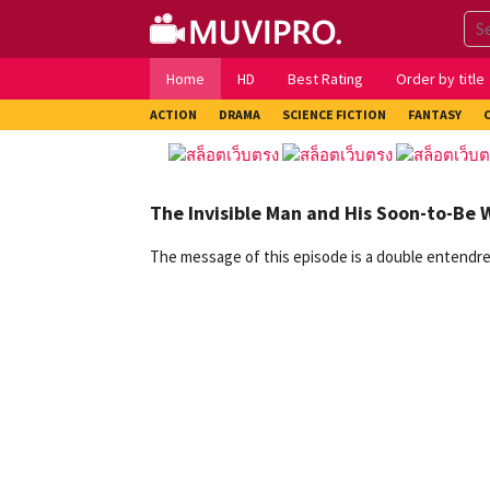
Skip
to
content
Home
HD
Best Rating
Order by title
ACTION
DRAMA
SCIENCE FICTION
FANTASY
The Invisible Man and His Soon-to-Be 
The message of this episode is a double entendre