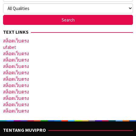
TEXT LINKS
สล็อตเว็บตรง
ufabet
สล็อตเว็บตรง
สล็อตเว็บตรง
สล็อตเว็บตรง
สล็อตเว็บตรง
สล็อตเว็บตรง
สล็อตเว็บตรง
สล็อตเว็บตรง
สล็อตเว็บตรง
สล็อตเว็บตรง
สล็อตเว็บตรง
TENTANG MUVIPRO