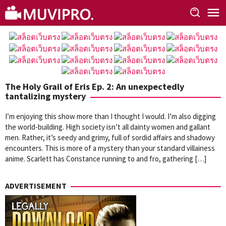
Skip
to
content
The Holy Grail of Eris Ep. 2: An unexpectedly
tantalizing mystery
I’m enjoying this show more than I thought I would. I’m also digging
the world-building. High society isn’t all dainty women and gallant
men. Rather, it’s seedy and grimy, full of sordid affairs and shadowy
encounters. This is more of a mystery than your standard villainess
anime. Scarlett has Constance running to and fro, gathering […]
ADVERTISEMENT