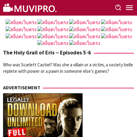
Skip
to
content
The Holy Grail of Eris ‒ Episodes 5-6
Who was Scarlett Castiel? Was she a villain or a victim, a society belle
replete with power or a pawn in someone else’s games?
ADVERTISEMENT