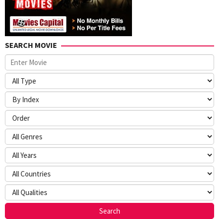
SEARCH MOVIE