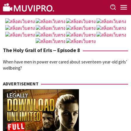
Skip
to
content
The Holy Grail of Eris ‒ Episode 8
When have men in power ever cared about seventeen-year-old girls’
wellbeing?
ADVERTISEMENT