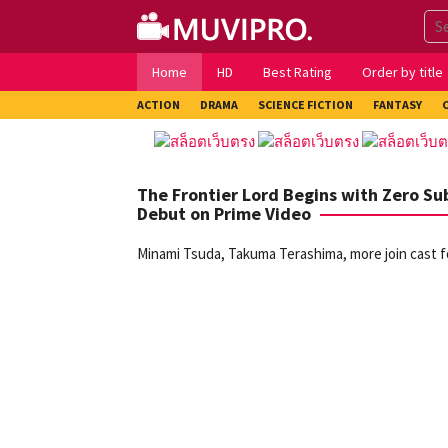
Skip
to
content
Home
HD
Best Rating
Order by title
ACTION
DRAMA
SCIENCE FICTION
FANTASY
The Frontier Lord Begins with Zero Su
Debut on Prime Video
Minami Tsuda, Takuma Terashima, more join cast fo