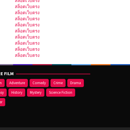
สล็อตเว็บตรง
สล็อตเว็บตรง
สล็อตเว็บตรง
สล็อตเว็บตรง
สล็อตเว็บตรง
สล็อตเว็บตรง
สล็อตเว็บตรง
สล็อตเว็บตรง
สล็อตเว็บตรง
สล็อตเว็บตรง
E FILM
on
Adventure
Comedy
Crime
Drama
asy
History
Mystery
Science Fiction
er