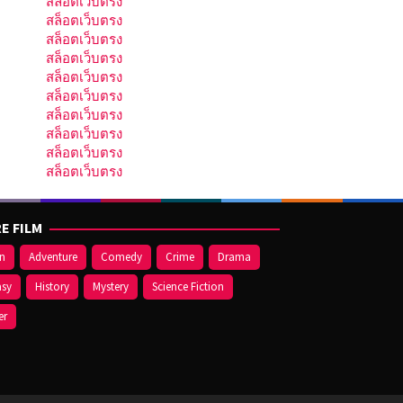
สล็อตเว็บตรง
สล็อตเว็บตรง
สล็อตเว็บตรง
สล็อตเว็บตรง
สล็อตเว็บตรง
สล็อตเว็บตรง
สล็อตเว็บตรง
สล็อตเว็บตรง
สล็อตเว็บตรง
สล็อตเว็บตรง
E FILM
on
Adventure
Comedy
Crime
Drama
asy
History
Mystery
Science Fiction
er