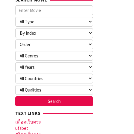
TEXT LINKS
สล็อตเว็บตรง
ufabet