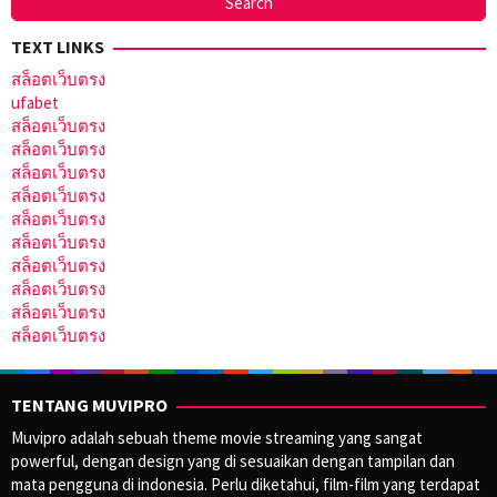
TEXT LINKS
สล็อตเว็บตรง
ufabet
สล็อตเว็บตรง
สล็อตเว็บตรง
สล็อตเว็บตรง
สล็อตเว็บตรง
สล็อตเว็บตรง
สล็อตเว็บตรง
สล็อตเว็บตรง
สล็อตเว็บตรง
สล็อตเว็บตรง
สล็อตเว็บตรง
TENTANG MUVIPRO
Muvipro adalah sebuah theme movie streaming yang sangat
powerful, dengan design yang di sesuaikan dengan tampilan dan
mata pengguna di indonesia. Perlu diketahui, film-film yang terdapat