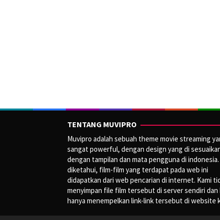
TENTANG MUVIPRO
Muvipro adalah sebuah theme movie streaming y
sangat powerful, dengan design yang di sesuaika
dengan tampilan dan mata pengguna di indonesia.
diketahui, film-film yang terdapat pada web ini
didapatkan dari web pencarian di internet. Kami ti
menyimpan file film tersebut di server sendiri dan
hanya menempelkan link-link tersebut di website 