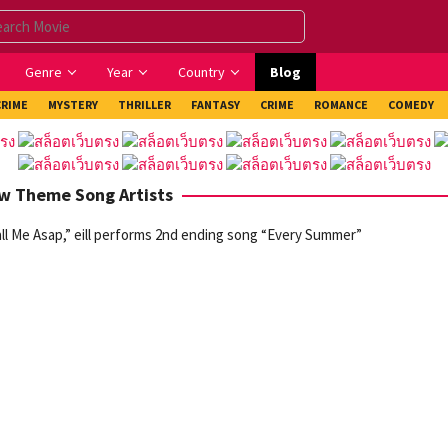
Genre
Year
Country
Blog
CRIME
MYSTERY
THRILLER
FANTASY
CRIME
ROMANCE
COMEDY
w Theme Song Artists
Me Asap,” eill performs 2nd ending song “Every Summer”