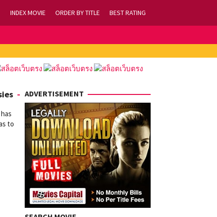
INDEX MOVIE
ORDER BY TITLE
BEST RATING
sies
ADVERTISEMENT
 has
as to
SEARCH MOVIE