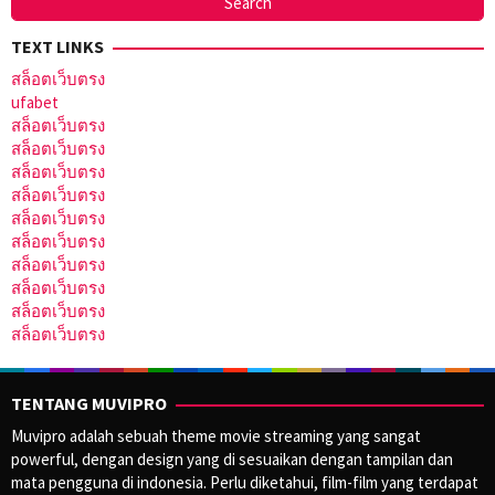
TEXT LINKS
สล็อตเว็บตรง
ufabet
สล็อตเว็บตรง
สล็อตเว็บตรง
สล็อตเว็บตรง
สล็อตเว็บตรง
สล็อตเว็บตรง
สล็อตเว็บตรง
สล็อตเว็บตรง
สล็อตเว็บตรง
สล็อตเว็บตรง
สล็อตเว็บตรง
TENTANG MUVIPRO
Muvipro adalah sebuah theme movie streaming yang sangat
powerful, dengan design yang di sesuaikan dengan tampilan dan
mata pengguna di indonesia. Perlu diketahui, film-film yang terdapat