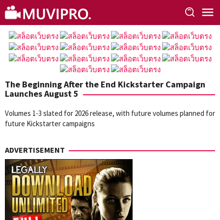
Skip
to
content
The Beginning After the End Kickstarter Campaign
Launches August 5
Volumes 1-3 slated for 2026 release, with future volumes planned for
future Kickstarter campaigns
ADVERTISEMENT