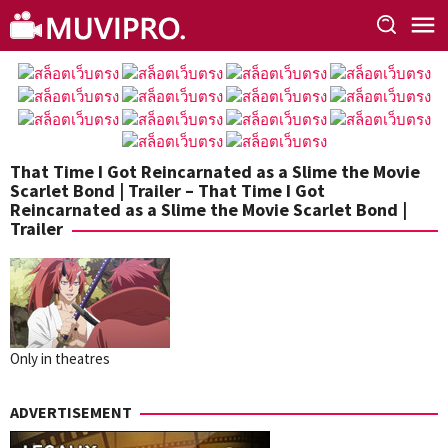
Skip
to
content
That Time I Got Reincarnated as a Slime the Movie
Scarlet Bond | Trailer – That Time I Got
Reincarnated as a Slime the Movie Scarlet Bond |
Trailer
Only in theatres
ADVERTISEMENT