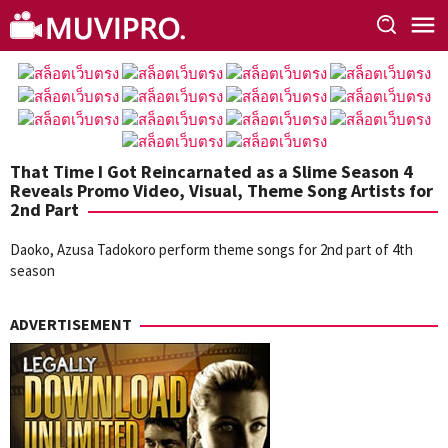
Skip
to
content
That Time I Got Reincarnated as a Slime Season 4
Reveals Promo Video, Visual, Theme Song Artists for
2nd Part
Daoko, Azusa Tadokoro perform theme songs for 2nd part of 4th
season
ADVERTISEMENT