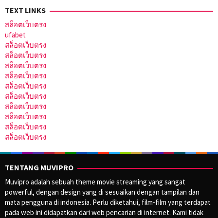
TEXT LINKS
สล็อตเว็บตรง
ufabet
สล็อตเว็บตรง
สล็อตเว็บตรง
สล็อตเว็บตรง
สล็อตเว็บตรง
สล็อตเว็บตรง
สล็อตเว็บตรง
สล็อตเว็บตรง
สล็อตเว็บตรง
สล็อตเว็บตรง
สล็อตเว็บตรง
TENTANG MUVIPRO
Muvipro adalah sebuah theme movie streaming yang sangat
powerful, dengan design yang di sesuaikan dengan tampilan dan
mata pengguna di indonesia. Perlu diketahui, film-film yang terdapat
pada web ini didapatkan dari web pencarian di internet. Kami tidak