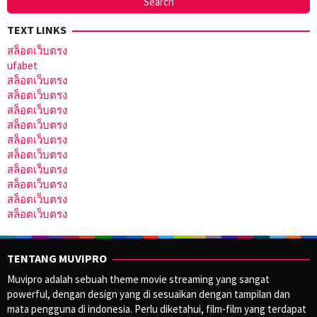
TEXT LINKS
สล็อตเว็บตรง
ufabet
สล็อตเว็บตรง
สล็อตเว็บตรง
สล็อตเว็บตรง
สล็อตเว็บตรง
สล็อตเว็บตรง
สล็อตเว็บตรง
สล็อตเว็บตรง
สล็อตเว็บตรง
สล็อตเว็บตรง
สล็อตเว็บตรง
TENTANG MUVIPRO
Muvipro adalah sebuah theme movie streaming yang sangat
powerful, dengan design yang di sesuaikan dengan tampilan dan
mata pengguna di indonesia. Perlu diketahui, film-film yang terdapat