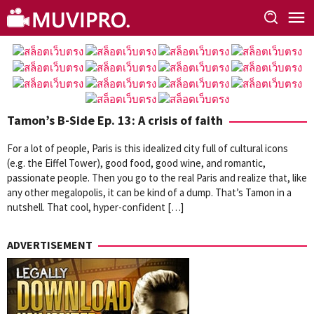
Skip
to
content
Tamon’s B-Side Ep. 13: A crisis of faith
For a lot of people, Paris is this idealized city full of cultural icons
(e.g. the Eiffel Tower), good food, good wine, and romantic,
passionate people. Then you go to the real Paris and realize that, like
any other megalopolis, it can be kind of a dump. That’s Tamon in a
nutshell. That cool, hyper-confident […]
ADVERTISEMENT