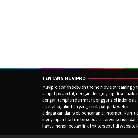
TENTANG MUVIPRO
Muvipro adalah sebuah theme movie streaming y
sangat powerful, dengan design yang di sesuaika
dengan tampilan dan mata pengguna di indonesia.
diketahui, film-film yang terdapat pada web ini
didapatkan dari web pencarian di internet. Kami ti
menyimpan file film tersebut di server sendiri dan
hanya menempelkan link-link tersebut di website 