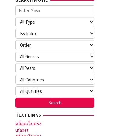
TEXT LINKS
สล็อตเว็บตรง
ufabet