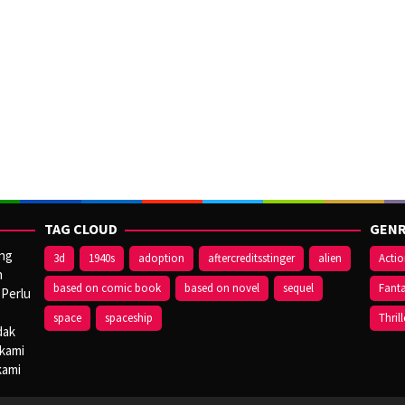
TAG CLOUD
GENR
ang
3d
1940s
adoption
aftercreditsstinger
alien
Acti
n
based on comic book
based on novel
sequel
Fant
 Perlu
space
spaceship
Thrill
dak
 kami
kami