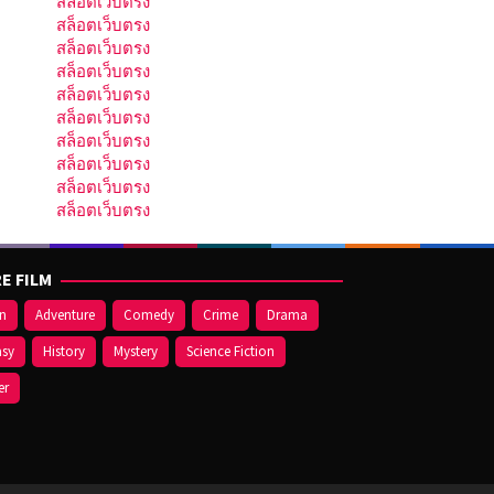
สล็อตเว็บตรง
สล็อตเว็บตรง
สล็อตเว็บตรง
สล็อตเว็บตรง
สล็อตเว็บตรง
สล็อตเว็บตรง
สล็อตเว็บตรง
สล็อตเว็บตรง
สล็อตเว็บตรง
สล็อตเว็บตรง
E FILM
on
Adventure
Comedy
Crime
Drama
asy
History
Mystery
Science Fiction
er