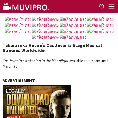
Skip
to
content
Takarazuka Revue’s Castlevania Stage Musical
Streams Worldwide
Castlevania Awakening in the Moonlight
available to stream until
March 31
ADVERTISEMENT