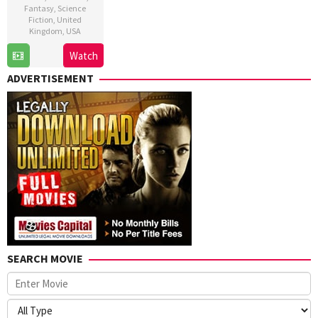
Fantasy
,
Science
Fiction
,
United
Kingdom
,
USA
10
James
Watch
Dec
Cameron
ADVERTISEMENT
2009
SEARCH MOVIE