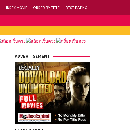
INDEX MOVIE
ORDER BY TITLE
BEST RATING
ADVERTISEMENT
SEARCH MOVIE