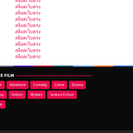
สล็อตเว็บตรง
สล็อตเว็บตรง
สล็อตเว็บตรง
สล็อตเว็บตรง
สล็อตเว็บตรง
สล็อตเว็บตรง
สล็อตเว็บตรง
สล็อตเว็บตรง
สล็อตเว็บตรง
สล็อตเว็บตรง
E FILM
on
Adventure
Comedy
Crime
Drama
asy
History
Mystery
Science Fiction
er