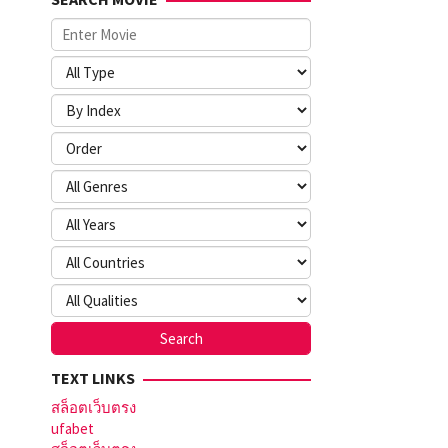
TEXT LINKS
สล็อตเว็บตรง
ufabet