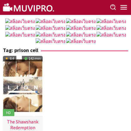
Skip
to
content
Tag:
prison cell
8.4
142 min
HD
The Shawshank
Redemption