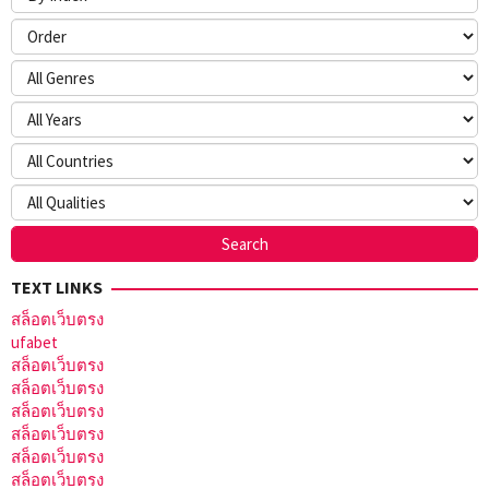
TEXT LINKS
สล็อตเว็บตรง
ufabet
สล็อตเว็บตรง
สล็อตเว็บตรง
สล็อตเว็บตรง
สล็อตเว็บตรง
สล็อตเว็บตรง
สล็อตเว็บตรง