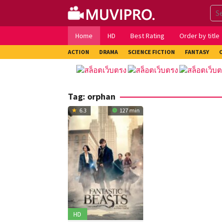
Skip
to
content
Home
HD
Best Rating
Order by title
ACTION
DRAMA
SCIENCE FICTION
FANTASY
Tag:
orphan
6.3
127 min
HD