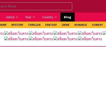
Genre
Year
Country
Blog
CRIME
MYSTERY
THRILLER
FANTASY
CRIME
ROMANCE
COMEDY