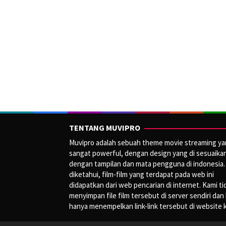
TENTANG MUVIPRO
Muvipro adalah sebuah theme movie streaming y
sangat powerful, dengan design yang di sesuaika
dengan tampilan dan mata pengguna di indonesia.
diketahui, film-film yang terdapat pada web ini
didapatkan dari web pencarian di internet. Kami ti
menyimpan file film tersebut di server sendiri dan
hanya menempelkan link-link tersebut di website 