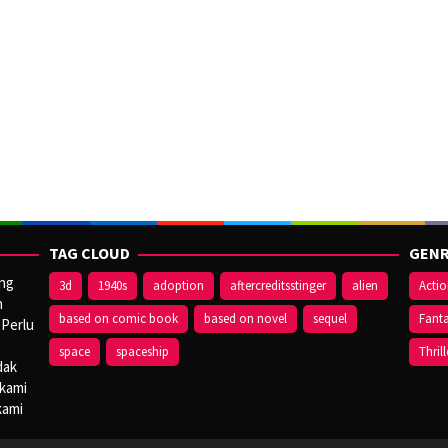
TAG CLOUD
GENR
ang
3d
1940s
adoption
aftercreditsstinger
alien
Acti
n
based on comic book
based on novel
sequel
Fant
 Perlu
space
spaceship
Thrill
dak
 kami
kami