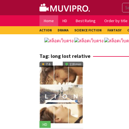
Skip
to
content
Home
HD
Best Rating
Order by title
ACTION
DRAMA
SCIENCE FICTION
FANTASY
Tag:
long lost relative
7.6
118 min
HD