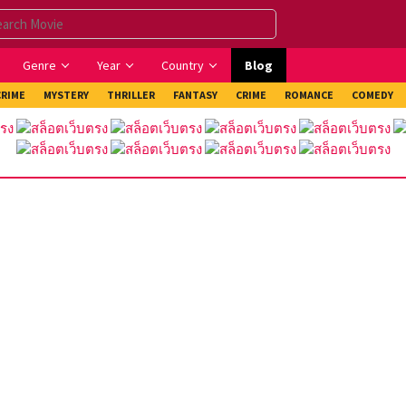
Genre
Year
Country
Blog
CRIME
MYSTERY
THRILLER
FANTASY
CRIME
ROMANCE
COMEDY