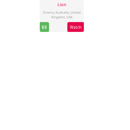
Lion
Drama
,
Australia
,
United
Kingdom
,
USA
24
Garth
Watch
Nov
Davis
,
2016
Guy
Strachan