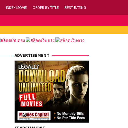
INDEX MOVIE
ORDER BY TITLE
BEST RATING
ADVERTISEMENT
SEARCH MOVIE