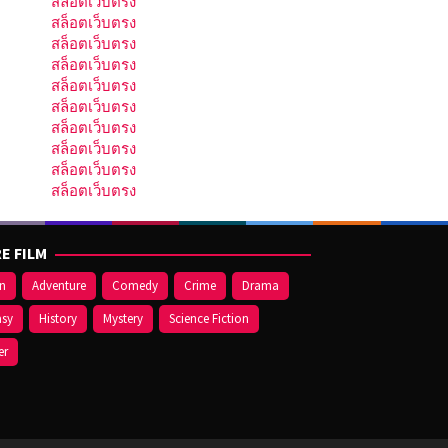
สล็อตเว็บตรง
สล็อตเว็บตรง
สล็อตเว็บตรง
สล็อตเว็บตรง
สล็อตเว็บตรง
สล็อตเว็บตรง
สล็อตเว็บตรง
สล็อตเว็บตรง
สล็อตเว็บตรง
สล็อตเว็บตรง
E FILM
on
Adventure
Comedy
Crime
Drama
asy
History
Mystery
Science Fiction
er