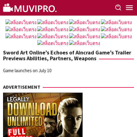
Skip
to
content
Sword Art Online’s Echoes of Aincrad Game’s Trailer
Previews Abilities, Partners, Weapons
Game launches on July 10
ADVERTISEMENT