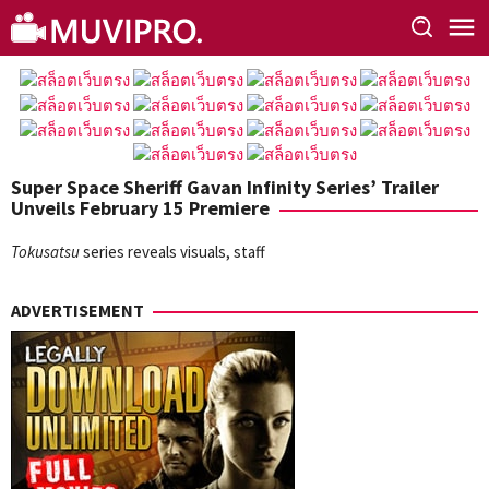
Skip
to
content
Super Space Sheriff Gavan Infinity Series’ Trailer
Unveils February 15 Premiere
Tokusatsu
series reveals visuals, staff
ADVERTISEMENT