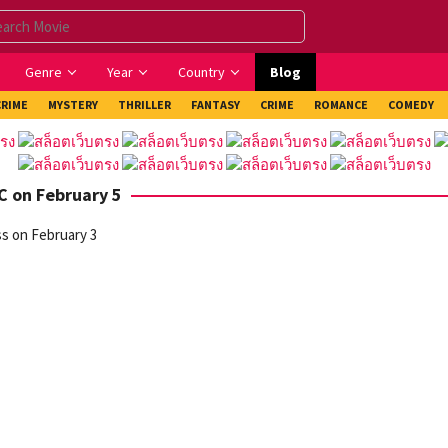
Genre
Year
Country
Blog
CRIME
MYSTERY
THRILLER
FANTASY
CRIME
ROMANCE
COMEDY
C on February 5
ss on February 3