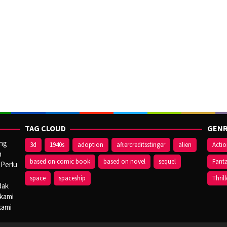
TAG CLOUD
GENR
ang
3d
1940s
adoption
aftercreditsstinger
alien
Acti
n
based on comic book
based on novel
sequel
Fant
 Perlu
space
spaceship
Thrill
dak
 kami
kami