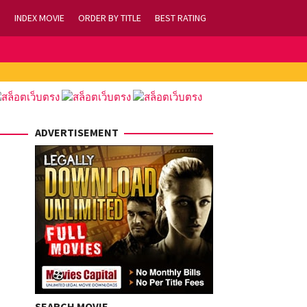
INDEX MOVIE
ORDER BY TITLE
BEST RATING
ADVERTISEMENT
SEARCH MOVIE