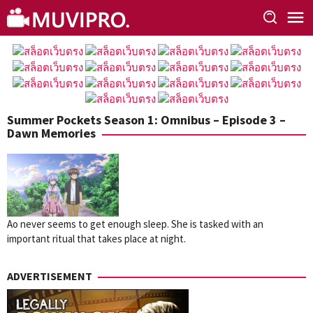
Skip
to
content
Summer Pockets Season 1: Omnibus – Episode 3 –
Dawn Memories
Ao never seems to get enough sleep. She is tasked with an
important ritual that takes place at night.
ADVERTISEMENT