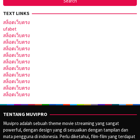
TEXT LINKS
สล็อตเว็บตรง
ufabet
สล็อตเว็บตรง
สล็อตเว็บตรง
สล็อตเว็บตรง
สล็อตเว็บตรง
สล็อตเว็บตรง
สล็อตเว็บตรง
สล็อตเว็บตรง
สล็อตเว็บตรง
สล็อตเว็บตรง
สล็อตเว็บตรง
TENTANG MUVIPRO
Muvipro adalah sebuah theme movie streaming yang sangat
powerful, dengan design yang di sesuaikan dengan tampilan dan
mata pengguna di indonesia. Perlu diketahui, film-film yang terdapat