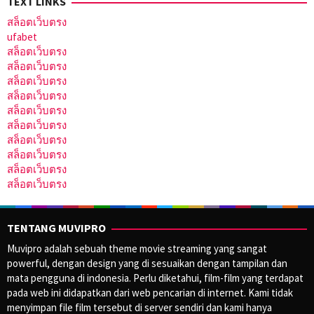
TEXT LINKS
สล็อตเว็บตรง
ufabet
สล็อตเว็บตรง
สล็อตเว็บตรง
สล็อตเว็บตรง
สล็อตเว็บตรง
สล็อตเว็บตรง
สล็อตเว็บตรง
สล็อตเว็บตรง
สล็อตเว็บตรง
สล็อตเว็บตรง
สล็อตเว็บตรง
TENTANG MUVIPRO
Muvipro adalah sebuah theme movie streaming yang sangat
powerful, dengan design yang di sesuaikan dengan tampilan dan
mata pengguna di indonesia. Perlu diketahui, film-film yang terdapat
pada web ini didapatkan dari web pencarian di internet. Kami tidak
menyimpan file film tersebut di server sendiri dan kami hanya