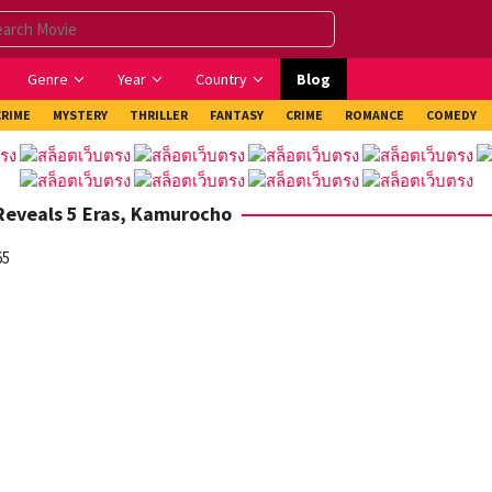
Genre
Year
Country
Blog
CRIME
MYSTERY
THRILLER
FANTASY
CRIME
ROMANCE
COMEDY
Reveals 5 Eras, Kamurocho
65