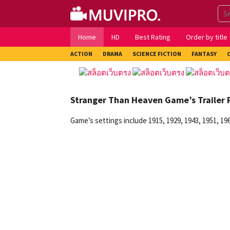
Skip
to
content
Home
HD
Best Rating
Order by title
ACTION
DRAMA
SCIENCE FICTION
FANTASY
Stranger Than Heaven Game’s Trailer 
Game’s settings include 1915, 1929, 1943, 1951, 19