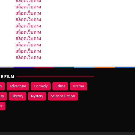
สล็อตเว็บตรง
สล็อตเว็บตรง
สล็อตเว็บตรง
สล็อตเว็บตรง
สล็อตเว็บตรง
สล็อตเว็บตรง
สล็อตเว็บตรง
สล็อตเว็บตรง
สล็อตเว็บตรง
สล็อตเว็บตรง
E FILM
on
Adventure
Comedy
Crime
Drama
asy
History
Mystery
Science Fiction
er