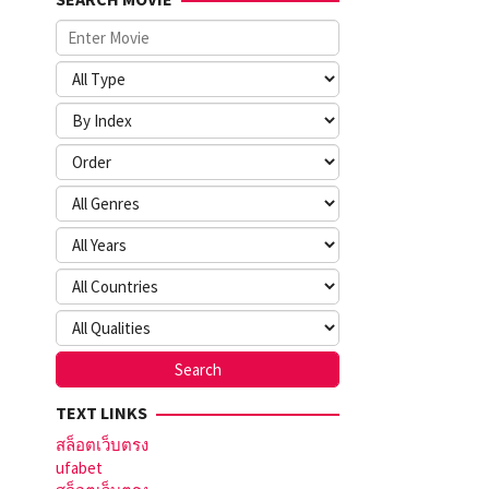
TEXT LINKS
สล็อตเว็บตรง
ufabet