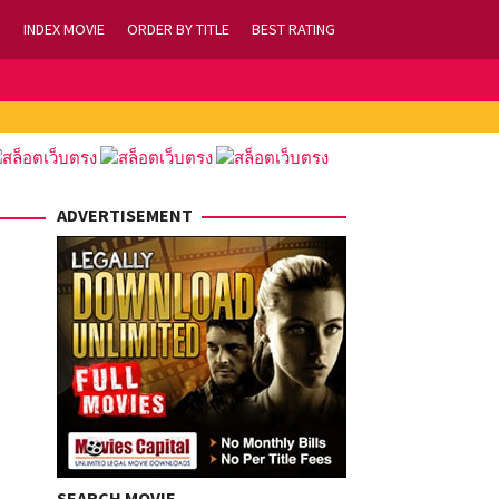
INDEX MOVIE
ORDER BY TITLE
BEST RATING
ADVERTISEMENT
SEARCH MOVIE