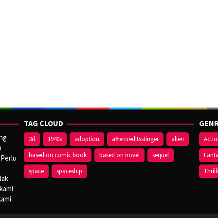
TAG CLOUD
GENR
ang
3d
1940s
adoption
aftercreditsstinger
alien
Acti
n
based on comic book
based on novel
sequel
Fant
 Perlu
space
spaceship
Thrill
dak
 kami
kami