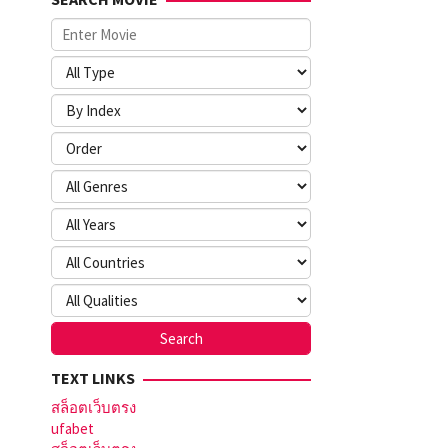
TEXT LINKS
สล็อตเว็บตรง
ufabet