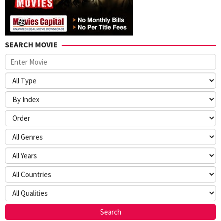
SEARCH MOVIE