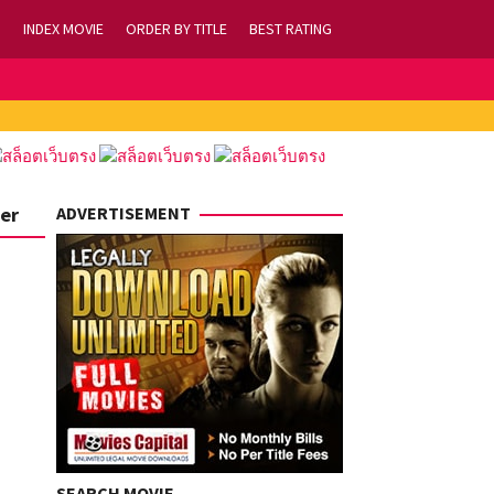
INDEX MOVIE
ORDER BY TITLE
BEST RATING
per
ADVERTISEMENT
SEARCH MOVIE