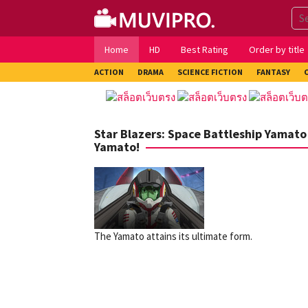
Skip
to
content
Home
HD
Best Rating
Order by title
ACTION
DRAMA
SCIENCE FICTION
FANTASY
Star Blazers: Space Battleship Yamato
Yamato!
The Yamato attains its ultimate form.