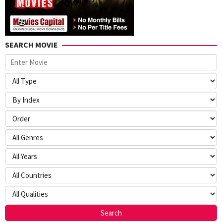
SEARCH MOVIE