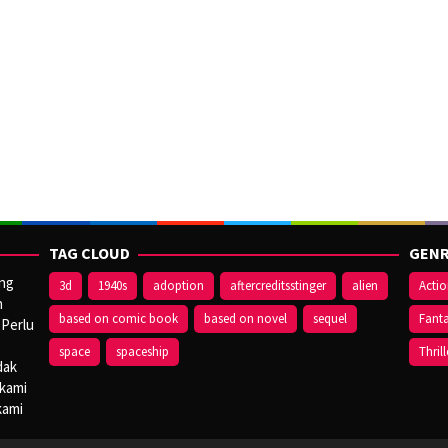
TAG CLOUD
GENR
ang
3d
1940s
adoption
aftercreditsstinger
alien
Acti
n
based on comic book
based on novel
sequel
Fant
 Perlu
space
spaceship
Thrill
dak
 kami
kami