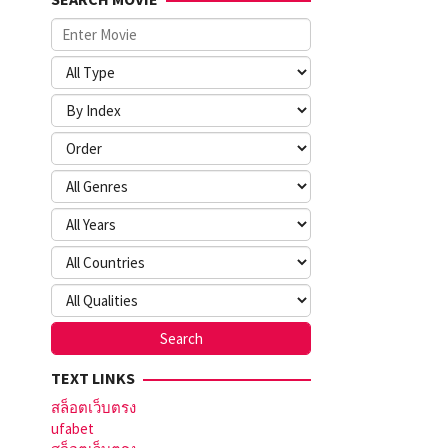
TEXT LINKS
สล็อตเว็บตรง
ufabet