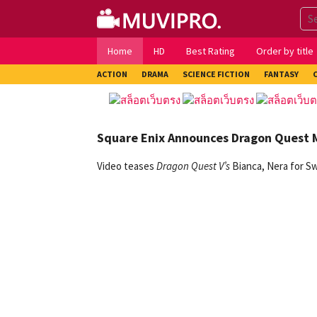
Skip
to
content
Home
HD
Best Rating
Order by title
ACTION
DRAMA
SCIENCE FICTION
FANTASY
Square Enix Announces Dragon Quest 
Video teases
Dragon Quest V’s
Bianca, Nera for Sw