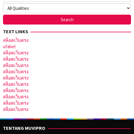
TEXT LINKS
สล็อตเว็บตรง
ufabet
สล็อตเว็บตรง
สล็อตเว็บตรง
สล็อตเว็บตรง
สล็อตเว็บตรง
สล็อตเว็บตรง
สล็อตเว็บตรง
สล็อตเว็บตรง
สล็อตเว็บตรง
สล็อตเว็บตรง
สล็อตเว็บตรง
TENTANG MUVIPRO