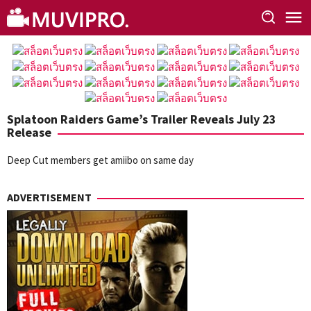
Skip
to
content
Splatoon Raiders Game’s Trailer Reveals July 23
Release
Deep Cut members get amiibo on same day
ADVERTISEMENT