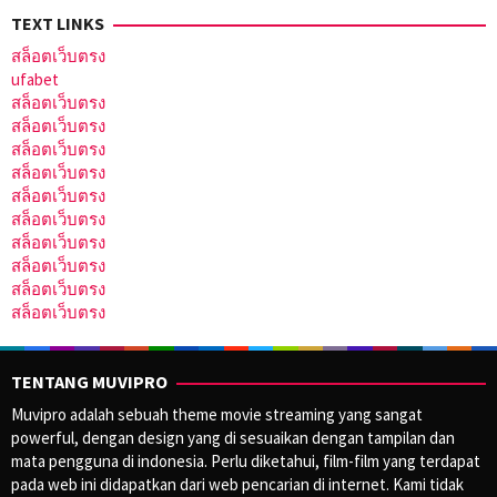
TEXT LINKS
สล็อตเว็บตรง
ufabet
สล็อตเว็บตรง
สล็อตเว็บตรง
สล็อตเว็บตรง
สล็อตเว็บตรง
สล็อตเว็บตรง
สล็อตเว็บตรง
สล็อตเว็บตรง
สล็อตเว็บตรง
สล็อตเว็บตรง
สล็อตเว็บตรง
TENTANG MUVIPRO
Muvipro adalah sebuah theme movie streaming yang sangat
powerful, dengan design yang di sesuaikan dengan tampilan dan
mata pengguna di indonesia. Perlu diketahui, film-film yang terdapat
pada web ini didapatkan dari web pencarian di internet. Kami tidak