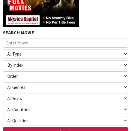
SEARCH MOVIE