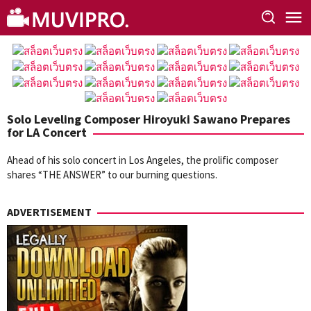
Skip
to
content
Solo Leveling Composer Hiroyuki Sawano Prepares
for LA Concert
Ahead of his solo concert in Los Angeles, the prolific composer
shares “THE ANSWER” to our burning questions.
ADVERTISEMENT