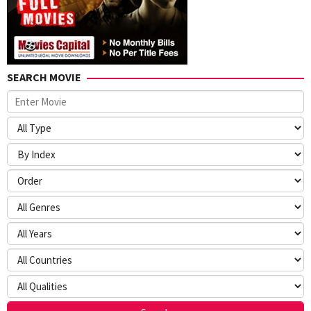
SEARCH MOVIE