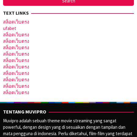
TEXT LINKS
สล็อตเว็บตรง
ufabet
สล็อตเว็บตรง
สล็อตเว็บตรง
สล็อตเว็บตรง
สล็อตเว็บตรง
สล็อตเว็บตรง
สล็อตเว็บตรง
สล็อตเว็บตรง
สล็อตเว็บตรง
สล็อตเว็บตรง
สล็อตเว็บตรง
TENTANG MUVIPRO
Muvipro adalah sebuah theme movie streaming yang sangat
powerful, dengan design yang di sesuaikan dengan tampilan dan
mata pengguna di indonesia. Perlu diketahui, film-film yang terdapat