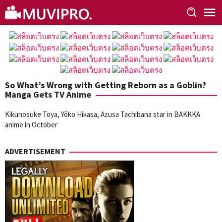
Skip
to
content
So What’s Wrong with Getting Reborn as a Goblin?
Manga Gets TV Anime
Kikunosuke Toya, Yōko Hikasa, Azusa Tachibana star in BAKKKA
anime in October
ADVERTISEMENT