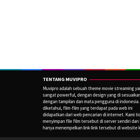
TENTANG MUVIPRO
Muvipro adalah sebuah theme movie streaming y
sangat powerful, dengan design yang di sesuaika
dengan tampilan dan mata pengguna di indonesia.
diketahui, film-film yang terdapat pada web ini
didapatkan dari web pencarian di internet. Kami ti
menyimpan file film tersebut di server sendiri dan
hanya menempelkan link-link tersebut di website 