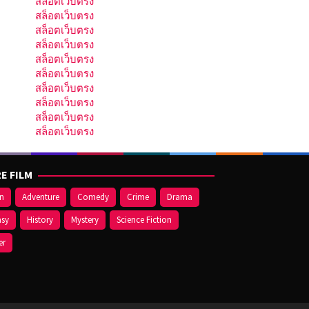
สล็อตเว็บตรง
สล็อตเว็บตรง
สล็อตเว็บตรง
สล็อตเว็บตรง
สล็อตเว็บตรง
สล็อตเว็บตรง
สล็อตเว็บตรง
สล็อตเว็บตรง
สล็อตเว็บตรง
สล็อตเว็บตรง
E FILM
on
Adventure
Comedy
Crime
Drama
asy
History
Mystery
Science Fiction
er