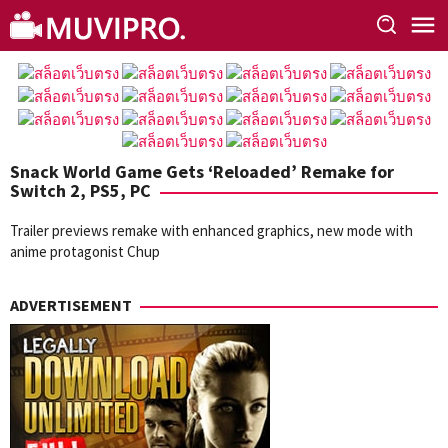
Skip
to
content
Snack World Game Gets ‘Reloaded’ Remake for
Switch 2, PS5, PC
Trailer previews remake with enhanced graphics, new mode with
anime protagonist Chup
ADVERTISEMENT