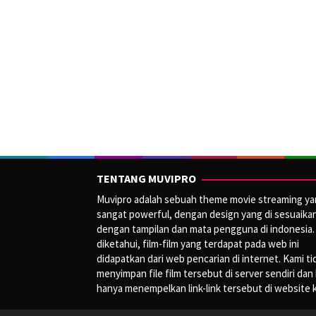
TENTANG MUVIPRO
Muvipro adalah sebuah theme movie streaming y
sangat powerful, dengan design yang di sesuaika
dengan tampilan dan mata pengguna di indonesia.
diketahui, film-film yang terdapat pada web ini
didapatkan dari web pencarian di internet. Kami ti
menyimpan file film tersebut di server sendiri dan
hanya menempelkan link-link tersebut di website 