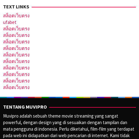
TEXT LINKS
สล็อตเว็บตรง
ufabet
สล็อตเว็บตรง
สล็อตเว็บตรง
สล็อตเว็บตรง
สล็อตเว็บตรง
สล็อตเว็บตรง
สล็อตเว็บตรง
สล็อตเว็บตรง
สล็อตเว็บตรง
สล็อตเว็บตรง
สล็อตเว็บตรง
TENTANG MUVIPRO
Muvipro adalah sebuah theme movie streaming yang sangat
powerful, dengan design yang di sesuaikan dengan tampilan dan
mata pengguna di indonesia. Perlu diketahui, film-film yang terdapat
pada web ini didapatkan dari web pencarian di internet. Kami tidak