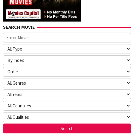
SEARCH MOVIE